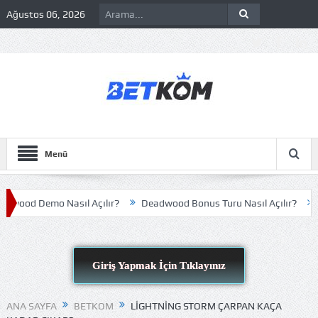
Ağustos 06, 2026
Menü
 Demo Nasıl Açılır?
Deadwood Bonus Turu Nasıl Açılır?
Lucky 
Giriş Yapmak İçin Tıklayınız
ANA SAYFA
BETKOM
LIGHTNING STORM ÇARPAN KAÇA