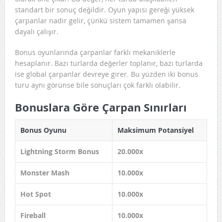
standart bir sonuç değildir. Oyun yapısı gereği yüksek
çarpanlar nadir gelir, çünkü sistem tamamen şansa
dayalı çalışır.
Bonus oyunlarında çarpanlar farklı mekaniklerle
hesaplanır. Bazı turlarda değerler toplanır, bazı turlarda
ise global çarpanlar devreye girer. Bu yüzden iki bonus
turu aynı görünse bile sonuçları çok farklı olabilir.
Bonuslara Göre Çarpan Sınırları
Bonus Oyunu
Maksimum Potansiyel
Lightning Storm Bonus
20.000x
Monster Mash
10.000x
Hot Spot
10.000x
Fireball
10.000x