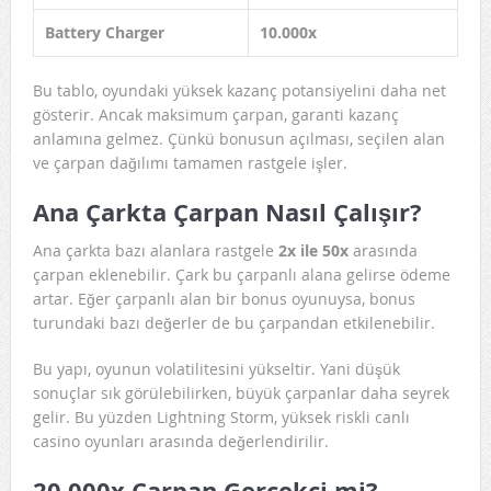
Battery Charger
10.000x
Bu tablo, oyundaki yüksek kazanç potansiyelini daha net
gösterir. Ancak maksimum çarpan, garanti kazanç
anlamına gelmez. Çünkü bonusun açılması, seçilen alan
ve çarpan dağılımı tamamen rastgele işler.
Ana Çarkta Çarpan Nasıl Çalışır?
Ana çarkta bazı alanlara rastgele
2x ile 50x
arasında
çarpan eklenebilir. Çark bu çarpanlı alana gelirse ödeme
artar. Eğer çarpanlı alan bir bonus oyunuysa, bonus
turundaki bazı değerler de bu çarpandan etkilenebilir.
Bu yapı, oyunun volatilitesini yükseltir. Yani düşük
sonuçlar sık görülebilirken, büyük çarpanlar daha seyrek
gelir. Bu yüzden Lightning Storm, yüksek riskli canlı
casino oyunları arasında değerlendirilir.
20.000x Çarpan Gerçekçi mi?