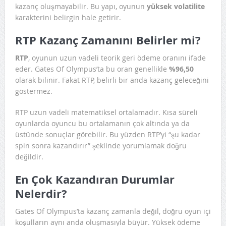
kazanç oluşmayabilir. Bu yapı, oyunun
yüksek volatilite
karakterini belirgin hale getirir.
RTP Kazanç Zamanını Belirler mi?
RTP
, oyunun uzun vadeli teorik geri ödeme oranını ifade
eder. Gates Of Olympus’ta bu oran genellikle
%96,50
olarak bilinir. Fakat RTP, belirli bir anda kazanç geleceğini
göstermez.
RTP uzun vadeli matematiksel ortalamadır. Kısa süreli
oyunlarda oyuncu bu ortalamanın çok altında ya da
üstünde sonuçlar görebilir. Bu yüzden RTP’yi “şu kadar
spin sonra kazandırır” şeklinde yorumlamak doğru
değildir.
En Çok Kazandıran Durumlar
Nelerdir?
Gates Of Olympus’ta kazanç zamanla değil, doğru oyun içi
koşulların aynı anda oluşmasıyla büyür. Yüksek ödeme