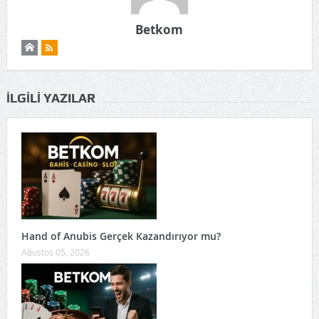
Betkom
İLGILI YAZILAR
Hand of Anubis Gerçek Kazandırıyor mu?
Ağustos 05, 2026