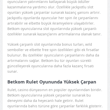
oyuncuların yatırımlarını katlayarak büyük ödüller
kazanmalarına yardımcı olur. Özellikle jackpotlu slot
oyunları yüksek çarpanlar sunarak kazanç şansını artırır.
Jackpotlu oyunlarda oyuncular her spin ile çarpanlarını
artırabilir ve elbette büyük ikramiyelere ulaşabilirler.
Betkom oyuncularına slot oyunlarında yüksek çarpanlı
özellikler sunarak kazançlarını artırmalarına olanak tanır.
Yüksek çarpanlı slot oyunlarında bonus turları, wild
semboller ve elbette free spin özellikleri gibi ek fırsatlar
bulunur. Bu özellikler oyuncuların çarpanlarını daha da
artırmalarını sağlar. Betkom bu tür oyunları sürekli
güncelleyerek oyuncularına daha fazla kazanç fırsatı
sunar.
Betkom Rulet Oyununda Yüksek Çarpan
Rulet, casino dünyasının en popüler oyunlarından biridir.
Betkom oyuncularına yüksek çarpanlar sunarak bu
deneyimi daha da heyecanlı hale getirir. Rulet
oyunlarında bahis türüne göre çarpanlar farklılık gösterir.