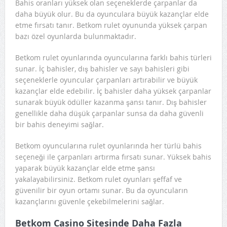
Bahis oranları yüksek olan seçeneklerde çarpanlar da
daha büyük olur. Bu da oyunculara büyük kazançlar elde
etme fırsatı tanır. Betkom rulet oyununda yüksek çarpan
bazı özel oyunlarda bulunmaktadır.
Betkom rulet oyunlarında oyuncularına farklı bahis türleri
sunar. İç bahisler, dış bahisler ve sayı bahisleri gibi
seçeneklerle oyuncular çarpanları artırabilir ve büyük
kazançlar elde edebilir. İç bahisler daha yüksek çarpanlar
sunarak büyük ödüller kazanma şansı tanır. Dış bahisler
genellikle daha düşük çarpanlar sunsa da daha güvenli
bir bahis deneyimi sağlar.
Betkom oyuncularına rulet oyunlarında her türlü bahis
seçeneği ile çarpanları artırma fırsatı sunar. Yüksek bahis
yaparak büyük kazançlar elde etme şansı
yakalayabilirsiniz. Betkom rulet oyunları şeffaf ve
güvenilir bir oyun ortamı sunar. Bu da oyuncuların
kazançlarını güvenle çekebilmelerini sağlar.
Betkom Casino Sitesinde Daha Fazla