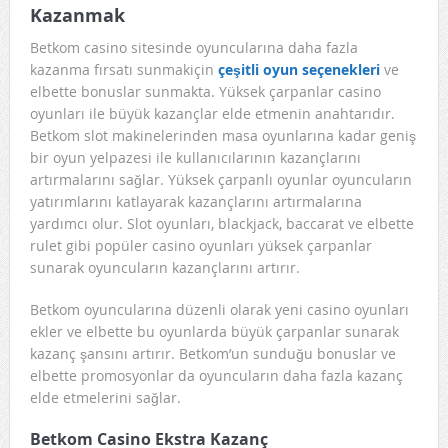
Kazanmak
Betkom casino sitesinde oyuncularına daha fazla
kazanma fırsatı sunmakiçin
çeşitli oyun seçenekleri
ve
elbette bonuslar sunmakta. Yüksek çarpanlar casino
oyunları ile büyük kazançlar elde etmenin anahtarıdır.
Betkom slot makinelerinden masa oyunlarına kadar geniş
bir oyun yelpazesi ile kullanıcılarının kazançlarını
artırmalarını sağlar. Yüksek çarpanlı oyunlar oyuncuların
yatırımlarını katlayarak kazançlarını artırmalarına
yardımcı olur. Slot oyunları, blackjack, baccarat ve elbette
rulet gibi popüler casino oyunları yüksek çarpanlar
sunarak oyuncuların kazançlarını artırır.
Betkom oyuncularına düzenli olarak yeni casino oyunları
ekler ve elbette bu oyunlarda büyük çarpanlar sunarak
kazanç şansını artırır. Betkom’un sunduğu bonuslar ve
elbette promosyonlar da oyuncuların daha fazla kazanç
elde etmelerini sağlar.
Betkom Casino Ekstra Kazanç