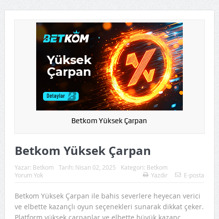
Betkom Yüksek Çarpan
Betkom Yüksek Çarpan
Yazar:
Betkom
Tarih:
Nisan 02, 2025
Kategori:
Betkom
Yorum Yok
Yazdır
E-posta
Betkom Yüksek Çarpan ile bahis severlere heyecan verici
ve elbette kazançlı oyun seçenekleri sunarak dikkat çeker.
Platform yüksek çarpanlar ve elbette büyük kazanç