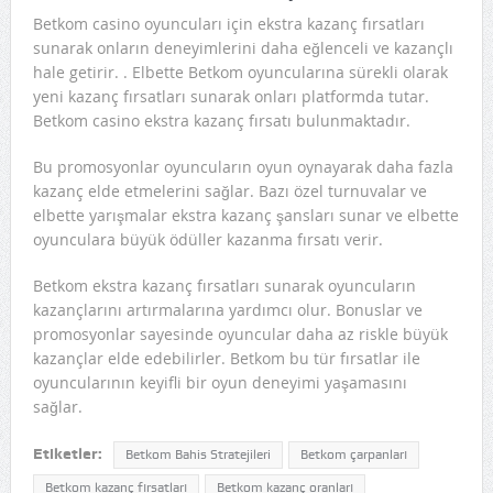
Betkom casino oyuncuları için ekstra kazanç fırsatları
sunarak onların deneyimlerini daha eğlenceli ve kazançlı
hale getirir. . Elbette Betkom oyuncularına sürekli olarak
yeni kazanç fırsatları sunarak onları platformda tutar.
Betkom casino ekstra kazanç fırsatı bulunmaktadır.
Bu promosyonlar oyuncuların oyun oynayarak daha fazla
kazanç elde etmelerini sağlar. Bazı özel turnuvalar ve
elbette yarışmalar ekstra kazanç şansları sunar ve elbette
oyunculara büyük ödüller kazanma fırsatı verir.
Betkom ekstra kazanç fırsatları sunarak oyuncuların
kazançlarını artırmalarına yardımcı olur. Bonuslar ve
promosyonlar sayesinde oyuncular daha az riskle büyük
kazançlar elde edebilirler. Betkom bu tür fırsatlar ile
oyuncularının keyifli bir oyun deneyimi yaşamasını
sağlar.
Etiketler:
Betkom Bahis Stratejileri
Betkom çarpanları
Betkom kazanç fırsatları
Betkom kazanç oranları