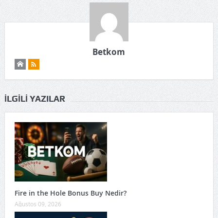
Betkom
İLGILI YAZILAR
Fire in the Hole Bonus Buy Nedir?
Ağustos 09, 2026