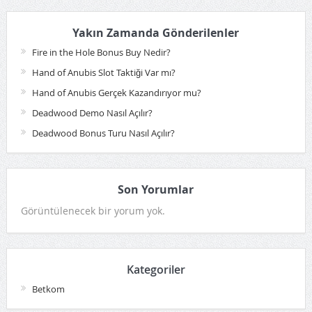
Yakın Zamanda Gönderilenler
Fire in the Hole Bonus Buy Nedir?
Hand of Anubis Slot Taktiği Var mı?
Hand of Anubis Gerçek Kazandırıyor mu?
Deadwood Demo Nasıl Açılır?
Deadwood Bonus Turu Nasıl Açılır?
Son Yorumlar
Görüntülenecek bir yorum yok.
Kategoriler
Betkom