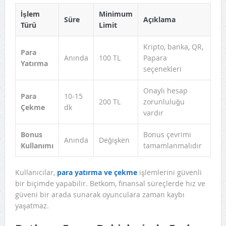
İşlem
Minimum
Süre
Açıklama
Türü
Limit
Kripto, banka, QR,
Para
Anında
100 TL
Papara
Yatırma
seçenekleri
Onaylı hesap
Para
10-15
200 TL
zorunluluğu
Çekme
dk
vardır
Bonus
Bonus çevrimi
Anında
Değişken
Kullanımı
tamamlanmalıdır
Kullanıcılar,
para yatırma ve çekme
işlemlerini güvenli
bir biçimde yapabilir. Betkom, finansal süreçlerde hız ve
güveni bir arada sunarak oyunculara zaman kaybı
yaşatmaz.