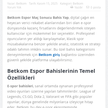
Yazar:
Betkom
Tarih:
Kasım 15, 2025
Kategori:
Betkom
Yorum Yok
Yazdır
E-posta
Betkom Espor Maç Sonucu Bahis Yap
, dijital çağın en
heyecan verici rekabet alanlarından biri olan e-spor
dünyasında kazanç fırsatlarını değerlendirmek isteyen
kullanıcılar için mükemmel bir seçenektir. Profesyonel
oyuncuların yer aldığı karşılaşmalar, klasik spor
müsabakalarına benzer şekilde analiz, istatistik ve strateji
odaklı tahmin imkânı sunar. Bu özel bahis kategorisini
deneyimlemek için
Betkom giriş
bağlantısı üzerinden
güvenli şekilde platforma ulaşabilirsiniz.
Betkom Espor Bahislerinin Temel
Özellikleri
E-spor bahisleri
, sanal ortamda oynanan profesyonel
video oyunları üzerine yapılan tahminlerdir. League of
Legends, CS:GO, Dota 2, Valorant ve FIFA gibi popüler
oyunlar, dünya genelinde milyonlarca izleyiciye hitap
eder. Betkom, bu dev e-spor ekosisteminde