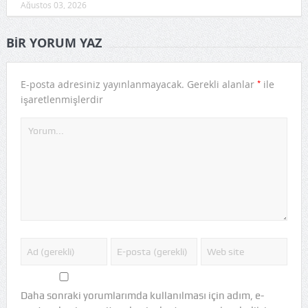
Ağustos 03, 2026
BIR YORUM YAZ
*
E-posta adresiniz yayınlanmayacak.
Gerekli alanlar
ile
işaretlenmişlerdir
Daha sonraki yorumlarımda kullanılması için adım, e-