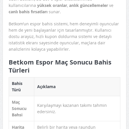
kullanıcılarına
yüksek oranlar
,
anlık güncellemeler
ve
canlı bahis fırsatları
sunar.
Betkom’un espor bahis sistemi, hem deneyimli oyuncular
hem de yeni başlayanlar için tasarlanmıştır. Kullanıcı
dostu arayüz, hızlı kupon doldurma sistemi ve detaylı
istatistik ekranı sayesinde oyuncular, maçlara dair
analizlerini kolayca yapabilirler.
Betkom Espor Maç Sonucu Bahis
Türleri
Bahis
Açıklama
Türü
Maç
Karşılaşmayı kazanan takımı tahmin
Sonucu
edersiniz.
Bahsi
Harita
Belirli bir harita veya raundun