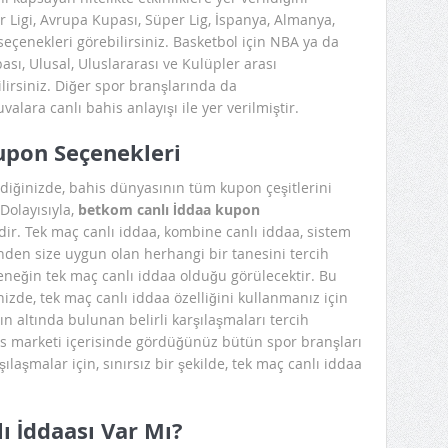
r Ligi, Avrupa Kupası, Süper Lig, İspanya, Almanya,
 seçenekleri görebilirsiniz. Basketbol için NBA ya da
sı, Ulusal, Uluslararası ve Kulüpler arası
lirsiniz. Diğer spor branşlarında da
valara canlı bahis anlayışı ile yer verilmiştir.
upon Seçenekleri
iğinizde, bahis dünyasının tüm kupon çeşitlerini
Dolayısıyla,
betkom canlı İddaa kupon
dir. Tek maç canlı iddaa, kombine canlı iddaa, sistem
ünden size uygun olan herhangi bir tanesini tercih
eçeneğin tek maç canlı iddaa olduğu görülecektir. Bu
izde, tek maç canlı iddaa özelliğini kullanmanız için
şın altında bulunan belirli karşılaşmaları tercih
s marketi içerisinde gördüğünüz bütün spor branşları
ılaşmalar için, sınırsız bir şekilde, tek maç canlı iddaa
ı İddaası Var Mı?