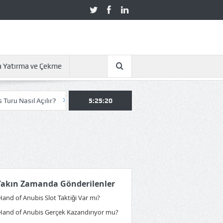
 Yatırma ve Çekme
çılır?
Lucky Jet Saat Taktiği Var mı?
5:25:22
Lucky Jet En Çok Ne Zaman
Yakın Zamanda Gönderilenler
Hand of Anubis Slot Taktiği Var mı?
Hand of Anubis Gerçek Kazandırıyor mu?