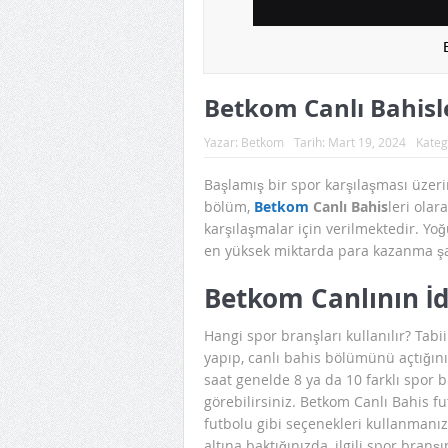
Betkom Canlı Bahisl
Yazar:
Betkom
Tarih:
Mart 19, 2024
Kateg
Başlamış bir spor karşılaşması üzer
bölüm,
Betkom
Canlı Bahis
leri ola
karşılaşmalar için verilmektedir. Yo
en yüksek miktarda para kazanma şan
Betkom Canlının İ
Hangi spor branşları kullanılır? Tabii
yapıp, canlı bahis bölümünü açtığını
saat genelde 8 ya da 10 farklı spor b
görebilirsiniz. Betkom Canlı Bahis fut
futbolu gibi seçenekleri kullanman
altına baktığınızda, ilgili spor branşı