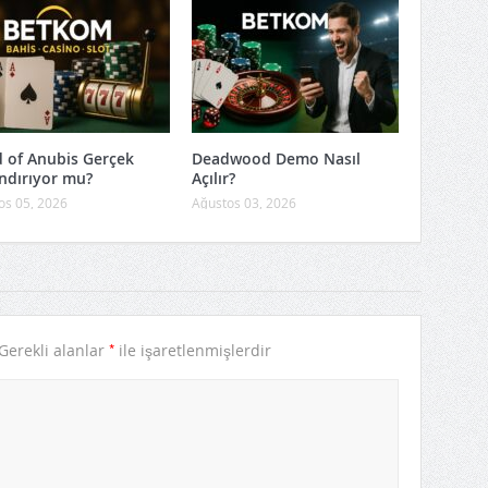
 of Anubis Gerçek
Deadwood Demo Nasıl
ndırıyor mu?
Açılır?
os 05, 2026
Ağustos 03, 2026
*
Gerekli alanlar
ile işaretlenmişlerdir