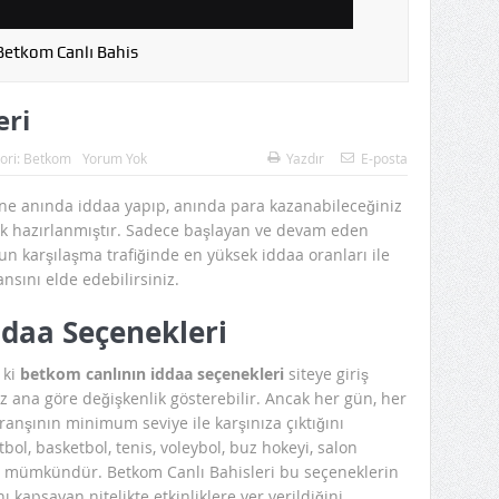
Betkom Canlı Bahis
eri
ori:
Betkom
Yorum Yok
Yazdır
E-posta
ine anında iddaa yapıp, anında para kazanabileceğiniz
rak hazırlanmıştır. Sadece başlayan ve devam eden
ğun karşılaşma trafiğinde en yüksek iddaa oranları ile
sını elde edebilirsiniz.
ddaa Seçenekleri
 ki
betkom canlının iddaa seçenekleri
siteye giriş
z ana göre değişkenlik gösterebilir. Ancak her gün, her
ranşının minimum seviye ile karşınıza çıktığını
bol, basketbol, tenis, voleybol, buz hokeyi, salon
ız mümkündür. Betkom Canlı Bahisleri bu seçeneklerin
nı kapsayan nitelikte etkinliklere yer verildiğini