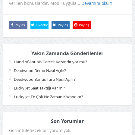
verilen bonuslardır. Mobil uygula...
Devamını oku
Paylaş
Tweetle
Paylaş
Paylaş
Yakın Zamanda Gönderilenler
Hand of Anubis Gerçek Kazandırıyor mu?
Deadwood Demo Nasıl Açılır?
Deadwood Bonus Turu Nasıl Açılır?
Lucky Jet Saat Taktiği Var mı?
Lucky Jet En Çok Ne Zaman Kazandırır?
Son Yorumlar
Görüntülenecek bir yorum yok.