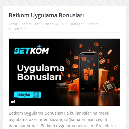
Betkom Uygulama Bonusları
Yazar:
Betkom
Tarih:
Nisan 24, 2025
Kategori:
Betkom
Yorum Yok
Betkom Uygulama Bonusları ile kullanıcılarına mobil
uygulama üzerinden kazanç sağlamaları için çeşitli
bonuslar sunar. Betkom uygulama bonusları özel olarak