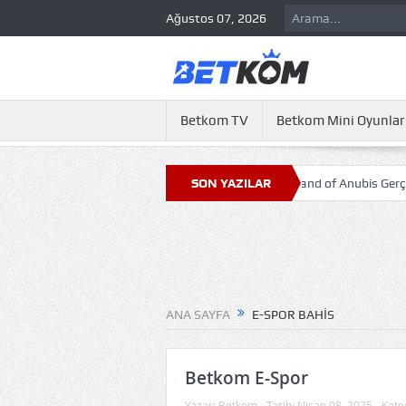
Ağustos 07, 2026
Betkom TV
Betkom Mini Oyunlar
Hand of Anubis Slot Taktiği Var mı?
SON YAZILAR
Hand of Anubis Gerçek
ANA SAYFA
E-SPOR BAHIS
Betkom E-Spor
Yazar:
Betkom
Tarih:
Nisan 08, 2025
Kate