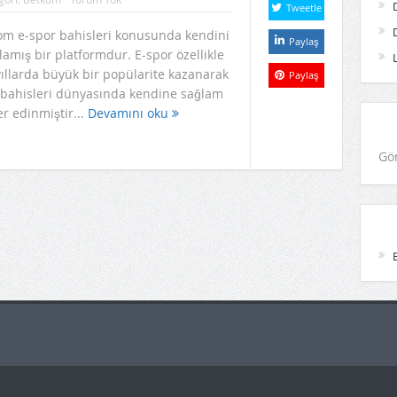
Tweetle
om e-spor bahisleri konusunda kendini
Paylaş
lamış bir platformdur. E-spor özellikle
ıllarda büyük bir popülarite kazanarak
Paylaş
 bahisleri dünyasında kendine sağlam
er edinmiştir...
Devamını oku
Gö