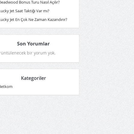
Deadwood Bonus Turu Nasıl Açılır?
Lucky Jet Saat Taktiği Var mı?
Lucky Jet En Çok Ne Zaman Kazandırır?
Son Yorumlar
rüntülenecek bir yorum yok.
Kategoriler
Betkom