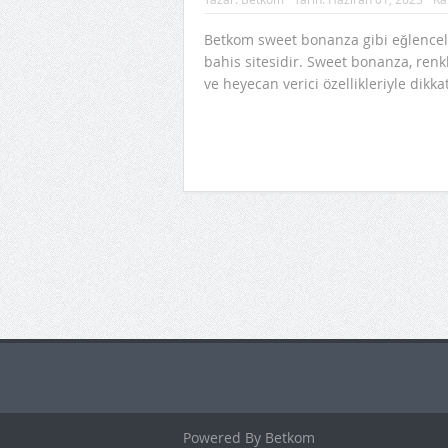
Betkom sweet bonanza gibi eğlenceli
bahis sitesidir. Sweet bonanza, renkl
ve heyecan verici özellikleriyle dikkat
Powered By Betkom