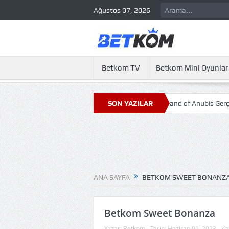
Ağustos 07, 2026
Betkom TV
Betkom Mini Oyunlar
Hand of Anubis Slot Taktiği Var mı?
SON YAZILAR
Hand of Anubis Gerçek
ANA SAYFA
BETKOM SWEET BONANZ
Betkom Sweet Bonanza
Yazar:
Betkom
Tarih:
Haziran 01, 2023
Ka