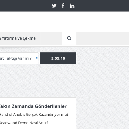
 Yatırma ve Çekme
Taktiği Var mı?
Lucky Jet En Çok Ne Zaman Kazandırır?
2:55:16
Lucky J
Yakın Zamanda Gönderilenler
Hand of Anubis Gerçek Kazandırıyor mu?
Deadwood Demo Nasıl Açılır?