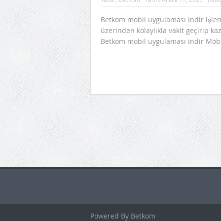
Betkom mobil uygulaması indir işle
üzerinden kolaylıkla vakit geçirip ka
Betkom mobil uygulaması indir Mobi
Powered By Betkom