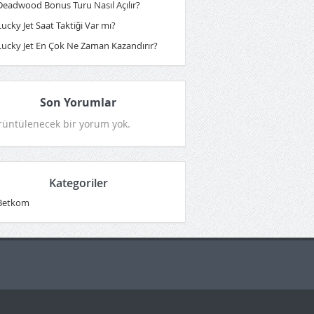
Deadwood Bonus Turu Nasıl Açılır?
Lucky Jet Saat Taktiği Var mı?
Lucky Jet En Çok Ne Zaman Kazandırır?
Son Yorumlar
rüntülenecek bir yorum yok.
Kategoriler
Betkom