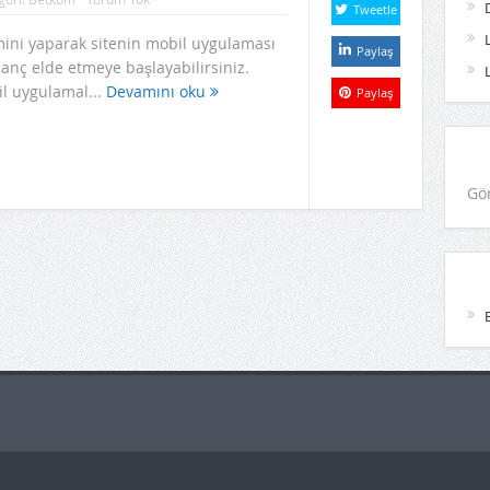
Tweetle
mini yaparak sitenin mobil uygulaması
Paylaş
zanç elde etmeye başlayabilirsiniz.
l uygulamal...
Devamını oku
Paylaş
Gö