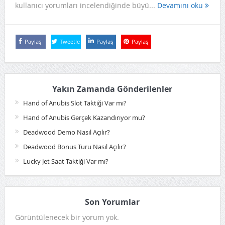
kullanıcı yorumları incelendiğinde büyü...
Devamını oku
Paylaş
Tweetle
Paylaş
Paylaş
Yakın Zamanda Gönderilenler
Hand of Anubis Slot Taktiği Var mı?
Hand of Anubis Gerçek Kazandırıyor mu?
Deadwood Demo Nasıl Açılır?
Deadwood Bonus Turu Nasıl Açılır?
Lucky Jet Saat Taktiği Var mı?
Son Yorumlar
Görüntülenecek bir yorum yok.