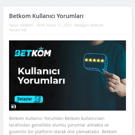
Betkom Kullanıcı Yorumları
Yazar:
Betkom
Tarih:
Nisan 11, 2025
Kategori:
Betkom
Yorum Yok
Betkom Kullanıcı Yorumları Betkom kullanıcıları
tarafından genellikle olumlu yorumlar almakta ve
güvenilir bir platform olarak öne çıkmaktadır. Betkom