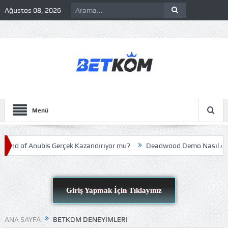
Ağustos 08, 2026
Menü
Hand of Anubis Gerçek Kazandırıyor mu?
Deadwood Demo Nasıl Açıl
Giriş Yapmak İçin Tıklayınız
ANA SAYFA
BETKOM DENEYIMLERI