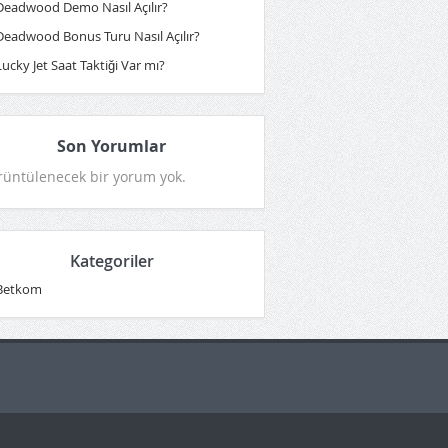
Deadwood Demo Nasıl Açılır?
Deadwood Bonus Turu Nasıl Açılır?
Lucky Jet Saat Taktiği Var mı?
Son Yorumlar
rüntülenecek bir yorum yok.
Kategoriler
Betkom