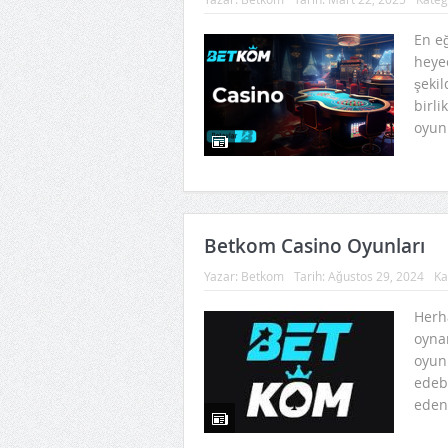
En eğ
heyec
şekil
birli
oyun
Betkom Casino Oyunları
Yazar:
Betkom
Tarih:
Ağustos 29, 2024
Ka
Herha
oyna
oyunl
edebi
eden