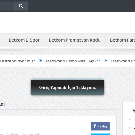
Betkom E-Spor
Betkom Promosyon Kodu
Betkom Para
zandırıyor mu?
Deadwood Demo Nasıl Açılır?
Deadwood Bonus T
Giriş Yapmak İçin Tıklayınız
RI
Paylaş
ori:
Betkom
Yorum Yok