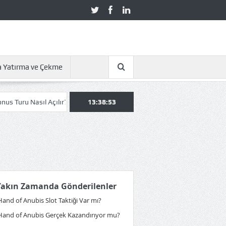
 Yatırma ve Çekme
uru Nasıl Açılır?
Lucky Jet Saat Taktiği Var mı?
13:38:53
Lucky Jet En 
Yakın Zamanda Gönderilenler
Hand of Anubis Slot Taktiği Var mı?
Hand of Anubis Gerçek Kazandırıyor mu?