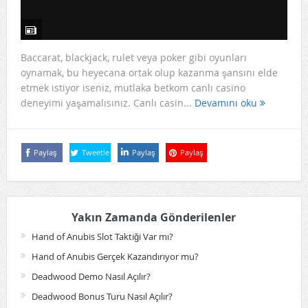
Baccarat, blackjack, rulet veya poker gibi oyunları
oynamak, bu heyecana ortak olup kazanma şansını elde
etmek istiyor iseniz, mutlaka betkom canlı casino
deneyimi yaşamalısınız. Canlı casin...
Devamını oku
Paylaş
Tweetle
Paylaş
Paylaş
Yakın Zamanda Gönderilenler
Hand of Anubis Slot Taktiği Var mı?
Hand of Anubis Gerçek Kazandırıyor mu?
Deadwood Demo Nasıl Açılır?
Deadwood Bonus Turu Nasıl Açılır?