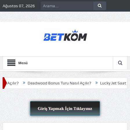
Ağustos 07, 2026
Menü
Deadwood Bonus Turu Nasıl Açılır?
Lucky Jet Saat Taktiği Var mı
Giriş Yapmak İçin Tıklayınız