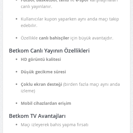
canlı yayınlanır.
Kullanıcılar kupon yaparken aynı anda maçı takip
edebilir.
Özellikle
canlı bahisçiler
için büyük avantajdır.
Betkom Canlı Yayının Özellikleri
HD görüntü kalitesi
Düşük gecikme süresi
Çoklu ekran desteği
(birden fazla maçı aynı anda
izleme)
Mobil cihazlardan erişim
Betkom TV Avantajları
Maçı izleyerek bahis yapma fırsatı