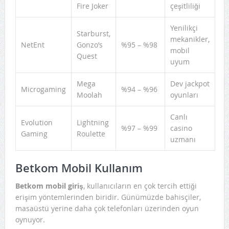
Fire Joker
çeşitliliği
Yenilikçi
Starburst,
mekanikler,
NetEnt
Gonzo’s
%95 – %98
mobil
Quest
uyum
Mega
Dev jackpot
Microgaming
%94 – %96
Moolah
oyunları
Canlı
Evolution
Lightning
%97 – %99
casino
Gaming
Roulette
uzmanı
Betkom Mobil Kullanım
Betkom mobil giriş
, kullanıcıların en çok tercih ettiği
erişim yöntemlerinden biridir. Günümüzde bahisçiler,
masaüstü yerine daha çok telefonları üzerinden oyun
oynuyor.