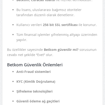
Bu lisans, uluslararası bağımsız otoriteler
tarafından düzenli olarak denetlenir.
Kullanıcı verileri
256 bit SSL sertifikası
ile korunur.
Tüm finansal işlemler şifrelenmiş altyapı üzerinden
yapılır.
Bu özellikler sayesinde
Betkom güvenilir mi?
sorusunun
cevabı net şekilde “Evet” olur.
Betkom Güvenlik Önlemleri
Anti-Fraud sistemleri
KYC (Kimlik Doğrulama)
Şifreleme teknolojileri
Güvenli ödeme ağ geçitleri