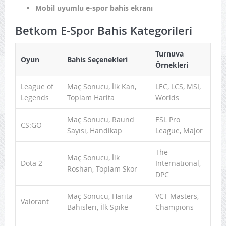
Mobil uyumlu e-spor bahis ekranı
Betkom E-Spor Bahis Kategorileri
Turnuva
Oyun
Bahis Seçenekleri
Örnekleri
League of
Maç Sonucu, İlk Kan,
LEC, LCS, MSI,
Legends
Toplam Harita
Worlds
Maç Sonucu, Raund
ESL Pro
CS:GO
Sayısı, Handikap
League, Major
The
Maç Sonucu, İlk
Dota 2
International,
Roshan, Toplam Skor
DPC
Maç Sonucu, Harita
VCT Masters,
Valorant
Bahisleri, İlk Spike
Champions