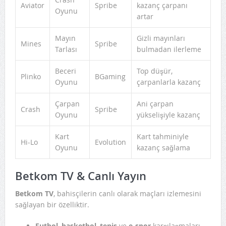
Aviator
Spribe
kazanç çarpanı
Oyunu
artar
Mayın
Gizli mayınları
Mines
Spribe
Tarlası
bulmadan ilerleme
Beceri
Top düşür,
Plinko
BGaming
Oyunu
çarpanlarla kazanç
Çarpan
Ani çarpan
Crash
Spribe
Oyunu
yükselişiyle kazanç
Kart
Kart tahminiyle
Hi-Lo
Evolution
Oyunu
kazanç sağlama
Betkom TV & Canlı Yayın
Betkom TV
, bahisçilerin canlı olarak maçları izlemesini
sağlayan bir özelliktir.
Futbol
,
basketbol
,
tenis
ve
e-spor
karşılaşmaları