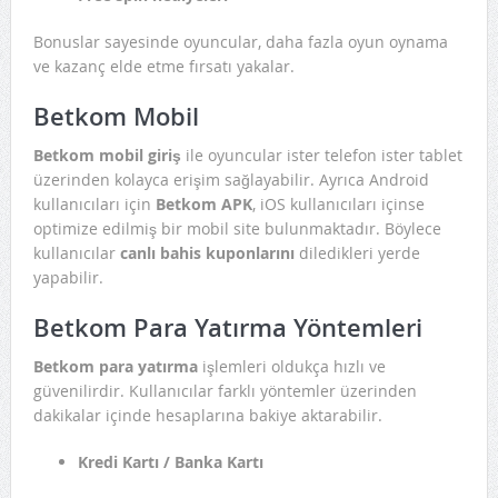
Bonuslar sayesinde oyuncular, daha fazla oyun oynama
ve kazanç elde etme fırsatı yakalar.
Betkom Mobil
Betkom mobil giriş
ile oyuncular ister telefon ister tablet
üzerinden kolayca erişim sağlayabilir. Ayrıca Android
kullanıcıları için
Betkom APK
, iOS kullanıcıları içinse
optimize edilmiş bir mobil site bulunmaktadır. Böylece
kullanıcılar
canlı bahis kuponlarını
diledikleri yerde
yapabilir.
Betkom Para Yatırma Yöntemleri
Betkom para yatırma
işlemleri oldukça hızlı ve
güvenilirdir. Kullanıcılar farklı yöntemler üzerinden
dakikalar içinde hesaplarına bakiye aktarabilir.
Kredi Kartı / Banka Kartı