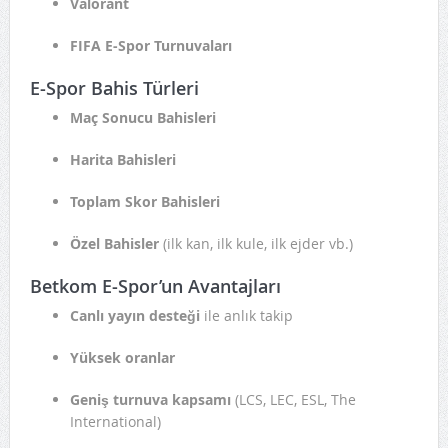
Valorant
FIFA E-Spor Turnuvaları
E-Spor Bahis Türleri
Maç Sonucu Bahisleri
Harita Bahisleri
Toplam Skor Bahisleri
Özel Bahisler
(ilk kan, ilk kule, ilk ejder vb.)
Betkom E-Spor’un Avantajları
Canlı yayın desteği
ile anlık takip
Yüksek oranlar
Geniş turnuva kapsamı
(LCS, LEC, ESL, The
International)