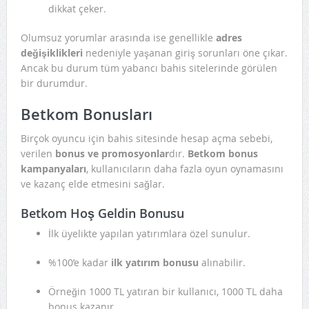
dikkat çeker.
Olumsuz yorumlar arasında ise genellikle
adres
değişiklikleri
nedeniyle yaşanan giriş sorunları öne çıkar.
Ancak bu durum tüm yabancı bahis sitelerinde görülen
bir durumdur.
Betkom Bonusları
Birçok oyuncu için bahis sitesinde hesap açma sebebi,
verilen
bonus ve promosyonlar
dır.
Betkom bonus
kampanyaları
, kullanıcıların daha fazla oyun oynamasını
ve kazanç elde etmesini sağlar.
Betkom Hoş Geldin Bonusu
İlk üyelikte yapılan yatırımlara özel sunulur.
%100’e kadar
ilk yatırım bonusu
alınabilir.
Örneğin 1000 TL yatıran bir kullanıcı, 1000 TL daha
bonus kazanır.