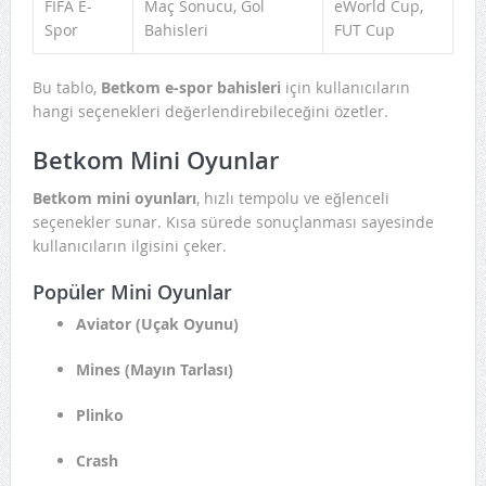
FIFA E-
Maç Sonucu, Gol
eWorld Cup,
Spor
Bahisleri
FUT Cup
Bu tablo,
Betkom e-spor bahisleri
için kullanıcıların
hangi seçenekleri değerlendirebileceğini özetler.
Betkom Mini Oyunlar
Betkom mini oyunları
, hızlı tempolu ve eğlenceli
seçenekler sunar. Kısa sürede sonuçlanması sayesinde
kullanıcıların ilgisini çeker.
Popüler Mini Oyunlar
Aviator (Uçak Oyunu)
Mines (Mayın Tarlası)
Plinko
Crash