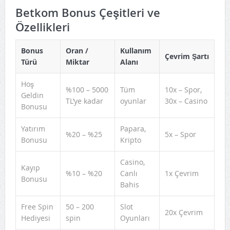
Betkom Bonus Çeşitleri ve
Özellikleri
Bonus
Oran /
Kullanım
Çevrim Şartı
Türü
Miktar
Alanı
Hoş
%100 – 5000
Tüm
10x – Spor,
Geldin
TL’ye kadar
oyunlar
30x – Casino
Bonusu
Yatırım
Papara,
%20 – %25
5x – Spor
Bonusu
Kripto
Casino,
Kayıp
%10 – %20
Canlı
1x Çevrim
Bonusu
Bahis
Free Spin
50 – 200
Slot
20x Çevrim
Hediyesi
spin
Oyunları