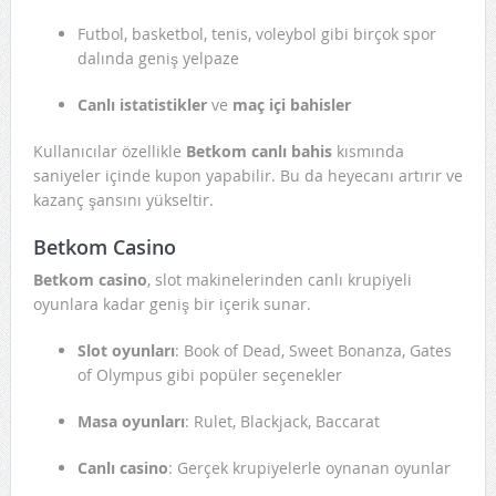
Futbol, basketbol, tenis, voleybol gibi birçok spor
dalında geniş yelpaze
Canlı istatistikler
ve
maç içi bahisler
Kullanıcılar özellikle
Betkom canlı bahis
kısmında
saniyeler içinde kupon yapabilir. Bu da heyecanı artırır ve
kazanç şansını yükseltir.
Betkom Casino
Betkom casino
, slot makinelerinden canlı krupiyeli
oyunlara kadar geniş bir içerik sunar.
Slot oyunları
: Book of Dead, Sweet Bonanza, Gates
of Olympus gibi popüler seçenekler
Masa oyunları
: Rulet, Blackjack, Baccarat
Canlı casino
: Gerçek krupiyelerle oynanan oyunlar