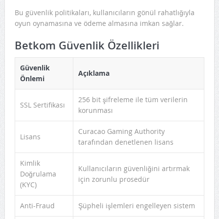
Bu güvenlik politikaları, kullanıcıların gönül rahatlığıyla
oyun oynamasına ve ödeme almasına imkan sağlar.
Betkom Güvenlik Özellikleri
Güvenlik
Açıklama
Önlemi
256 bit şifreleme ile tüm verilerin
SSL Sertifikası
korunması
Curacao Gaming Authority
Lisans
tarafından denetlenen lisans
Kimlik
Kullanıcıların güvenliğini artırmak
Doğrulama
için zorunlu prosedür
(KYC)
Anti-Fraud
Şüpheli işlemleri engelleyen sistem