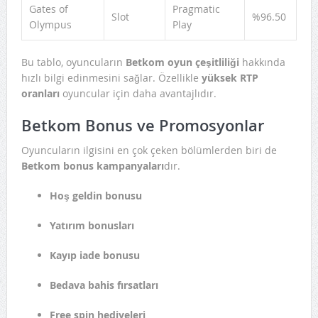
Gates of
Pragmatic
Slot
%96.50
Olympus
Play
Bu tablo, oyuncuların
Betkom oyun çeşitliliği
hakkında
hızlı bilgi edinmesini sağlar. Özellikle
yüksek RTP
oranları
oyuncular için daha avantajlıdır.
Betkom Bonus ve Promosyonlar
Oyuncuların ilgisini en çok çeken bölümlerden biri de
Betkom bonus kampanyaları
dır.
Hoş geldin bonusu
Yatırım bonusları
Kayıp iade bonusu
Bedava bahis fırsatları
Free spin hediyeleri