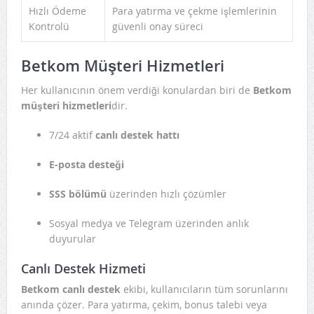
Hızlı Ödeme
Para yatırma ve çekme işlemlerinin
Kontrolü
güvenli onay süreci
Betkom Müşteri Hizmetleri
Her kullanıcının önem verdiği konulardan biri de
Betkom
müşteri hizmetleri
dir.
7/24 aktif
canlı destek hattı
E-posta desteği
SSS bölümü
üzerinden hızlı çözümler
Sosyal medya ve Telegram üzerinden anlık
duyurular
Canlı Destek Hizmeti
Betkom canlı destek
ekibi, kullanıcıların tüm sorunlarını
anında çözer. Para yatırma, çekim, bonus talebi veya